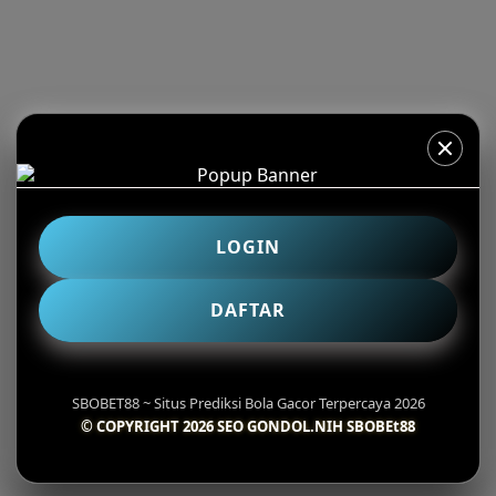
LOGIN
DAFTAR
SBOBET88 ~ Situs Prediksi Bola Gacor Terpercaya 2026
© COPYRIGHT 2026 SEO GONDOL.NIH SBOBEt88